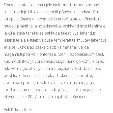
Sisustusmaterjalide müüjale iseloomulikult saab hoone
sisekujundaja Lilia Kristiansonilt põneva lahenduse. Siim
Kirsipuu sõnutsi on eesmärk luua töötajatele võimalikult
mugav, praktiline ja hooldusvaba keskkond ning klientidele
ja külalistele tahetakse pakkuda täiesti uusi lahendusi.
„Näidiste alale tuleb valguse temperatuuri muutev lahendus,
et sisekujundajad saaksid sobiva materjali valida
magamistuppa või kontorisse. Mõni koosolekuruumidest,
kus mööblitootja või sisekujundaja kliendiga kohtub, tuleb
“üle võlli” äge, et välja tuua materjalide võlud. Ja näiteks
pool tualettruumi seinast plaaditakse, teine pool aga
kaetakse spooniga. Eeloleval suvel valmiva majaga
loodame sammu edasi astuda ja valmis olla majanduse
elavnemisele 2027. aastal,“ räägib Siim Kirsipuu.
Erik Riikoja fotod