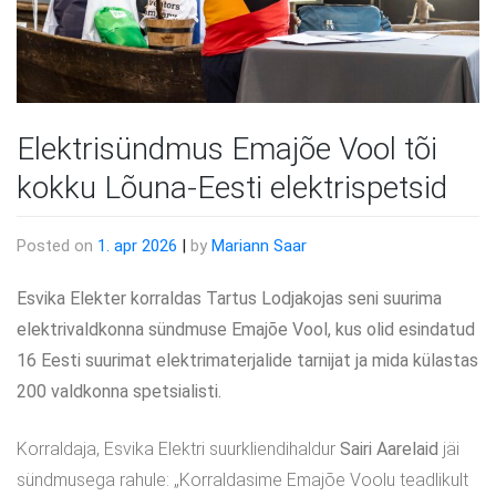
Elektrisündmus Emajõe Vool tõi
kokku Lõuna-Eesti elektrispetsid
Posted on
1. apr 2026
|
by
Mariann Saar
Esvika Elekter korraldas Tartus Lodjakojas seni suurima
elektrivaldkonna sündmuse Emajõe Vool, kus olid esindatud
16 Eesti suurimat elektrimaterjalide tarnijat ja mida külastas
200 valdkonna spetsialisti.
Korraldaja, Esvika Elektri suurkliendihaldur
Sairi Aarelaid
jäi
sündmusega rahule: „Korraldasime Emajõe Voolu teadlikult