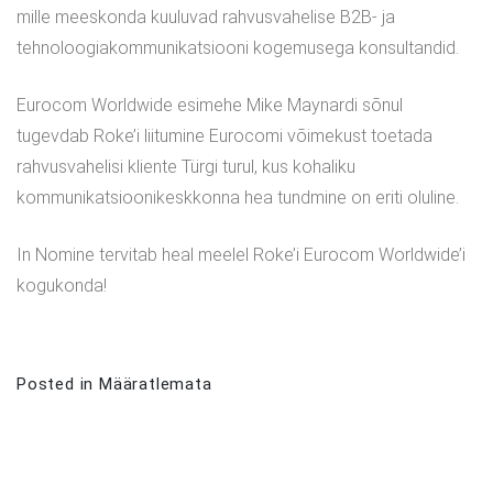
mille meeskonda kuuluvad rahvusvahelise B2B- ja
tehnoloogiakommunikatsiooni kogemusega konsultandid.
Eurocom Worldwide esimehe Mike Maynardi sõnul
tugevdab Roke’i liitumine Eurocomi võimekust toetada
rahvusvahelisi kliente Türgi turul, kus kohaliku
kommunikatsioonikeskkonna hea tundmine on eriti oluline.
In Nomine tervitab heal meelel Roke’i Eurocom Worldwide’i
kogukonda!
Posted in
Määratlemata