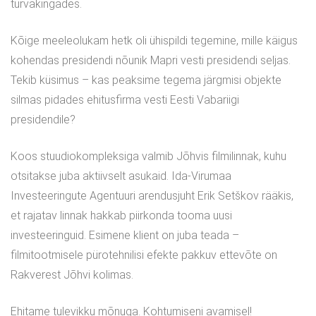
turvakingades.
Kõige meeleolukam hetk oli ühispildi tegemine, mille käigus
kohendas presidendi nõunik Mapri vesti presidendi seljas.
Tekib küsimus – kas peaksime tegema järgmisi objekte
silmas pidades ehitusfirma vesti Eesti Vabariigi
presidendile?
Koos stuudiokompleksiga valmib Jõhvis filmilinnak, kuhu
otsitakse juba aktiivselt asukaid. Ida-Virumaa
Investeeringute Agentuuri arendusjuht Erik Setškov rääkis,
et rajatav linnak hakkab piirkonda tooma uusi
investeeringuid. Esimene klient on juba teada –
filmitootmisele pürotehnilisi efekte pakkuv ettevõte on
Rakverest Jõhvi kolimas.
Ehitame tulevikku mõnuga. Kohtumiseni avamisel!