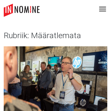
Skip
to
content
Rubriik:
Määratlemata