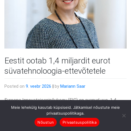
Eestit ootab 1,4 miljardit eurot
süvatehnoloogia-ettevõtetele
Posted on
9. veebr 2026
|
by
Mariann Saar
Euroopa Innovatsiooninõukogu (EIC) on avanud uue, 1,4
Meie lehekülg kasutab küpsiseid. Jätkamisel nõustute meie
miljardi euro suuruse programmi, mis on mõeldud kõige
privaatsuspoliitikaga.
ambitsioonikamatele teaduspõhistele, süvatehnoloogiaga
Nõustun
Privaatsuspoliitika
tegelevatele ettevõtetele. See raha ootab ka Eesti