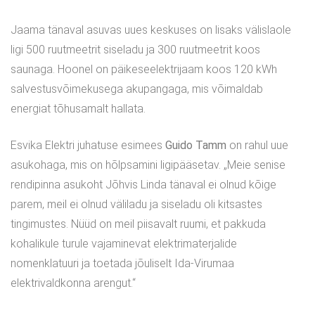
Jaama tänaval asuvas uues keskuses on lisaks välislaole
ligi 500 ruutmeetrit siseladu ja 300 ruutmeetrit koos
saunaga. Hoonel on päikeseelektrijaam koos 120 kWh
salvestusvõimekusega akupangaga, mis võimaldab
energiat tõhusamalt hallata.
Esvika Elektri juhatuse esimees
Guido Tamm
on rahul uue
asukohaga, mis on hõlpsamini ligipääsetav. „Meie senise
rendipinna asukoht Jõhvis Linda tänaval ei olnud kõige
parem, meil ei olnud väliladu ja siseladu oli kitsastes
tingimustes. Nüüd on meil piisavalt ruumi, et pakkuda
kohalikule turule vajaminevat elektrimaterjalide
nomenklatuuri ja toetada jõuliselt Ida-Virumaa
elektrivaldkonna arengut.“