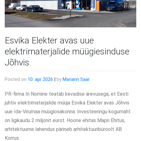
Esvika Elekter avas uue
elektrimaterjalide müügiesinduse
Jõhvis
Posted on
10. apr 2026
|
by
Mariann Saar
PR-firma In Nomine teatab kevadise ärevusega, et Eesti
juhtiv elektrimaterjalide müüja Esvika Elekter avas Jõhvis
uue Ida-Virumaa müügiosakonna. Investeeringu kogumaht
on ligikaudu 2 miljonit eurot. Hoone ehitas Mapri Ehitus,
arhitektuurne lahendus pärineb arhitektuuribüroolt AB
Korrus.