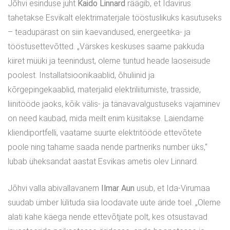
Jõhvi esinduse juht
Kaido Linnard
räägib, et Idavirus
tahetakse Esvikalt elektrimaterjale tööstuslikuks kasutuseks
– teadupärast on siin kaevandused, energeetika- ja
tööstusettevõtted. „Värskes keskuses saame pakkuda
kiiret müüki ja teenindust, oleme tuntud heade laoseisude
poolest. Installatsioonikaablid, õhuliinid ja
kõrgepingekaablid, materjalid elektriliitumiste, trasside,
liinitööde jaoks, kõik välis- ja tänavavalgustuseks vajaminev
on need kaubad, mida meilt enim küsitakse. Laiendame
kliendiportfelli, vaatame suurte elektritööde ettevõtete
poole ning tahame saada nende partneriks number üks,“
lubab üheksandat aastat Esvikas ametis olev Linnard.
Jõhvi valla abivallavanem
Ilmar Aun
usub, et Ida-Virumaa
suudab ümber lülituda siia loodavate uute äride toel. „Oleme
alati kahe käega nende ettevõtjate polt, kes otsustavad