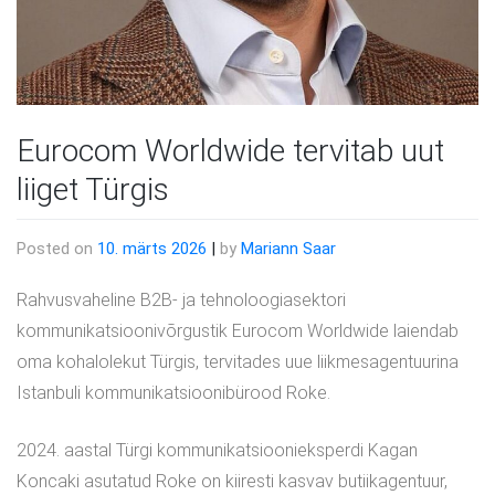
Eurocom Worldwide tervitab uut
liiget Türgis
Posted on
10. märts 2026
|
by
Mariann Saar
Rahvusvaheline B2B- ja tehnoloogiasektori
kommunikatsioonivõrgustik Eurocom Worldwide laiendab
oma kohalolekut Türgis, tervitades uue liikmesagentuurina
Istanbuli kommunikatsioonibürood Roke.
2024. aastal Türgi kommunikatsioonieksperdi Kagan
Koncaki asutatud Roke on kiiresti kasvav butiikagentuur,