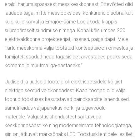
eraldi harjumuspärasest messikeskkonnast. Ettevõtted olid
laudade taga, mitte messiboksides, konkurendid sõbralikult
külg külje kõrval ja Emajõe-äärne Lodjakoda klappis
suurepäraselt sündmuse nimega. Kohal käis umbes 200
elektrivaldkonna projekteerijat, inseneri, paigaldajat. Meie
Tartu meeskonna välja töötatud kontseptsioon õnnestus ja
tarnijatelt saadud head tagasisidet arvestades peaks seda
kordama ja muutma iga-aastaseks.“
Uudiseid ja uudseid tooteid oli elektrispetsidele kõigist
elektriga seotud valdkondadest. Kaablitootjad olid välja
toonud tööstuses kasutatavad paindkaablite lahendused,
samuti leidus väljapanekus nõrk- ja tugevvoolu
materjale. Valgustuslahendustest sai tutvuda
keskkonnasäästlike ning modernseimate tehnoloogiatega,
siin on jätkuvalt märksõnaks LED. Tööstusklientidele esitleti