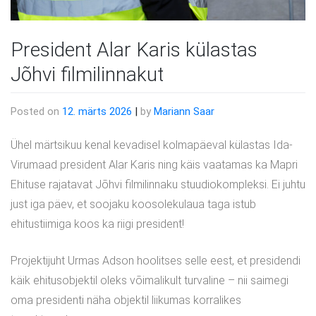
President Alar Karis külastas
Jõhvi filmilinnakut
Posted on
12. märts 2026
|
by
Mariann Saar
Ühel märtsikuu kenal kevadisel kolmapäeval külastas Ida-
Virumaad president Alar Karis ning käis vaatamas ka Mapri
Ehituse rajatavat Jõhvi filmilinnaku stuudiokompleksi. Ei juhtu
just iga päev, et soojaku koosolekulaua taga istub
ehitustiimiga koos ka riigi president!
Projektijuht Urmas Adson hoolitses selle eest, et presidendi
käik ehitusobjektil oleks võimalikult turvaline – nii saimegi
oma presidenti näha objektil liikumas korralikes