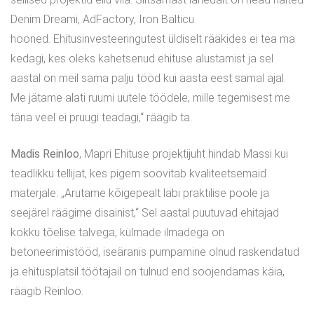
Denim Dreami, AdFactory, Iron Balticu
hooned. Ehitusinvesteeringutest üldiselt rääkides ei tea ma
kedagi, kes oleks kahetsenud ehituse alustamist ja sel
aastal on meil sama palju tööd kui aasta eest samal ajal.
Me jätame alati ruumi uutele töödele, mille tegemisest me
täna veel ei pruugi teadagi,“ räägib ta.
Madis Reinloo
, Mapri Ehituse projektijuht hindab Massi kui
teadlikku tellijat, kes pigem soovitab kvaliteetsemaid
materjale: „Arutame kõigepealt läbi praktilise poole ja
seejärel räägime disainist,“ Sel aastal puutuvad ehitajad
kokku tõelise talvega, külmade ilmadega on
betoneerimistööd, iseäranis pumpamine olnud raskendatud
ja ehitusplatsil töötajail on tulnud end soojendamas käia,
räägib Reinloo.