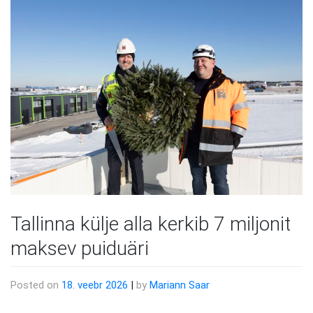
Tallinna külje alla kerkib 7 miljonit
maksev puiduäri
Posted on
18. veebr 2026
|
by
Mariann Saar