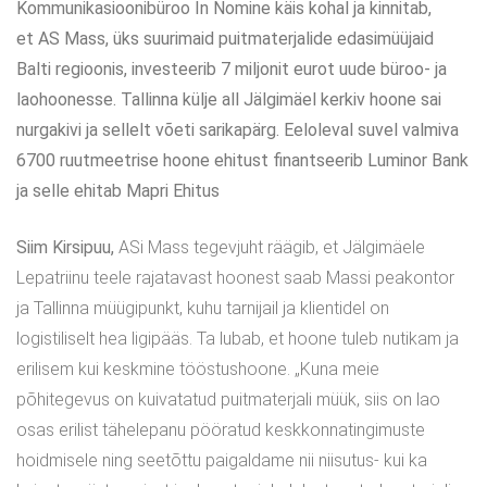
Kommunikasioonibüroo In Nomine käis kohal ja kinnitab,
et AS Mass, üks suurimaid puitmaterjalide edasimüüjaid
Balti regioonis, investeerib 7 miljonit eurot uude büroo- ja
laohoonesse. Tallinna külje all Jälgimäel kerkiv hoone sai
nurgakivi ja sellelt võeti sarikapärg. Eeloleval suvel valmiva
6700 ruutmeetrise hoone ehitust finantseerib Luminor Bank
ja selle ehitab Mapri Ehitus
Siim Kirsipuu,
ASi Mass tegevjuht räägib, et Jälgimäele
Lepatriinu teele rajatavast hoonest saab Massi peakontor
ja Tallinna müügipunkt, kuhu tarnijail ja klientidel on
logistiliselt hea ligipääs. Ta lubab, et hoone tuleb nutikam ja
erilisem kui keskmine tööstushoone. „Kuna meie
põhitegevus on kuivatatud puitmaterjali müük, siis on lao
osas erilist tähelepanu pööratud keskkonnatingimuste
hoidmisele ning seetõttu paigaldame nii niisutus- kui ka