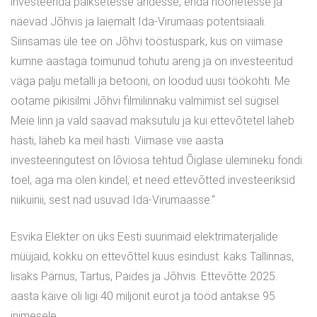
investeerida paiksetesse äridesse, enda hoonetesse ja
näevad Jõhvis ja laiemalt Ida-Virumaas potentsiaali.
Siinsamas üle tee on Jõhvi tööstuspark, kus on viimase
kümne aastaga toimunud tohutu areng ja on investeeritud
väga palju metalli ja betooni, on loodud uusi töökohti. Me
ootame pikisilmi Jõhvi filmilinnaku valmimist sel sügisel.
Meie linn ja vald saavad maksutulu ja kui ettevõtetel läheb
hästi, läheb ka meil hästi. Viimase viie aasta
investeeringutest on lõviosa tehtud Õiglase ülemineku fondi
toel, aga ma olen kindel, et need ettevõtted investeeriksid
niikuinii, sest nad usuvad Ida-Virumaasse.“
Esvika Elekter on üks Eesti suurimaid elektrimaterjalide
müüjaid, kokku on ettevõttel kuus esindust: kaks Tallinnas,
lisaks Pärnus, Tartus, Paides ja Jõhvis. Ettevõtte 2025.
aasta käive oli ligi 40 miljonit eurot ja tööd antakse 95
inimesele.