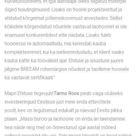
kuivatussüsteemi, et igal aastaajal oleks tagatud materjali
õiged hoiutingimused. Lisaks on hoone projekteeritud ja
ehitatud kõrgeimat põlemiskoormust arvestades. Sellist
kõikidele kõrgendatud nõuetele vastavat laohoonet ei ole
enamusel konkurentidest ette näidata. Lisaks tuleb
hoonesse nii automaatladu, mis kiirendab kauba
komplekteerimist, kui ka iseteenindusladu, et klient saaks
kauba kätte ka töövälisel ajal. Ehituse ja sisustuse juures
jälgime BREEAM rohemärgise nõudeid ja taotleme hoonele
ka vastavat sertifikaati.“
Mapri Ehituse tegevjuht
Tarmo Roos
peab väga oluliseks
investeeringuid Eestisse just meie enda ettevõtete
poolt, kes on tegutsenud edukalt ja näevad Eestis pikka
plaani. „Massi büroo-ja laohoone on enda äri laiendamise
hea näide ning meil on õnnestunud igal aastal mõned
sellised projektid ellu viia. Siitsamast lähedalt on head näited