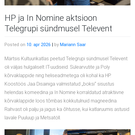
HP ja In Nomine aktsioon
Telegrupi sündmusel Televent
Posted on
10. apr 2026
|
by
Mariann Saar
Märtsis Kultuurikatlas peetud Telegrupi sündmusel Televent
oli väljas hulgaliselt IT-uudiseid. Sülearvutite ja Poly
kõrvaklappide ning heliseadmetega oli kohal ka HP.
Koostöös Jaa Disainiga valmistatud „boksi“ sisustus
helendas komeedina ja In Nomine korraldatud atraktiivne
kõrvaklappide loos tõmbas kokkutulnuid magneedina.
Rahvast oli palju ja jagus ka õhtusse, kui katlaruumis astusid
lavale Puuluup ja Metsatöll.