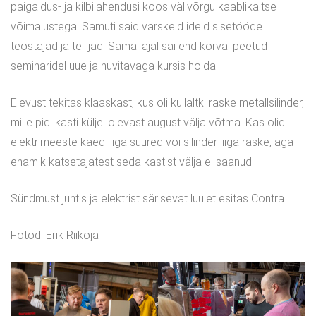
paigaldus- ja kilbilahendusi koos välivõrgu kaablikaitse
võimalustega. Samuti said värskeid ideid sisetööde
teostajad ja tellijad. Samal ajal sai end kõrval peetud
seminaridel uue ja huvitavaga kursis hoida.
Elevust tekitas klaaskast, kus oli küllaltki raske metallsilinder,
mille pidi kasti küljel olevast august välja võtma. Kas olid
elektrimeeste käed liiga suured või silinder liiga raske, aga
enamik katsetajatest seda kastist välja ei saanud.
Sündmust juhtis ja elektrist särisevat luulet esitas Contra.
Fotod: Erik Riikoja